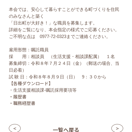
本会では、安心して暮らすことができる町づくりを住民
のみなさんと築く
「日出町が大好き！」な職員を募集します。
詳細をご覧になり、本会指定の様式でご応募ください。
ご不明な点は 0977-72-0323までご連絡ください。
雇用形態：嘱託職員
採 用：相談員 （生活支援・相談課配属） １名
募集締切：令和８年７月２４日（金）（郵送の場合、当
日必着）
試 験 日：令和８年８月９日（日） 9：３０から
【各種ダウンロード】
・
生活支援相談課-嘱託採用要項等
・
履歴書
・
職務経歴書
<
>
一覧へ戻る